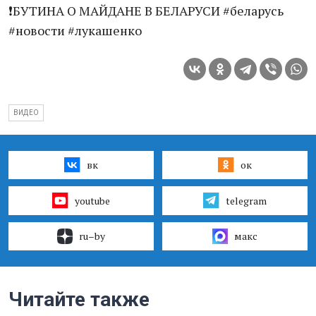
❗️БУТИНА О МАЙДАНЕ В БЕЛАРУСИ #беларусь
#новости #лукашенко
ВИДЕО
вк
ок
youtube
telegram
ru–by
макс
Читайте также