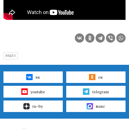
ВИДЕО
вк
ок
youtube
telegram
ru–by
макс