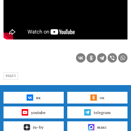
ВИДЕО
вк
ок
youtube
telegram
ru–by
макс