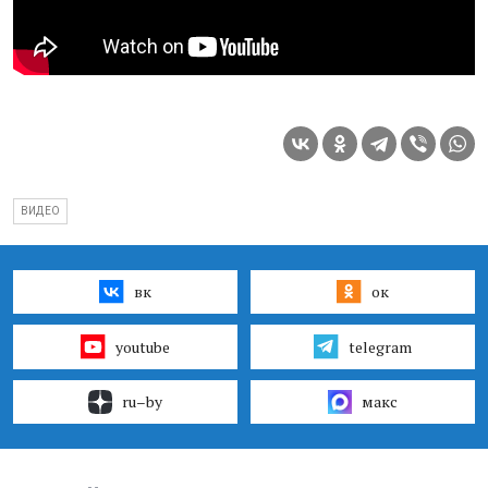
ВИДЕО
вк
ок
youtube
telegram
ru–by
макс