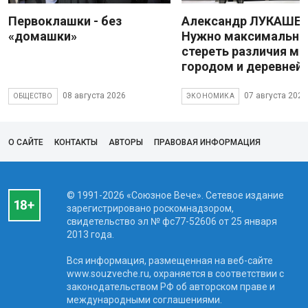
Первоклашки - без
Александр ЛУКАШЕН
«домашки»
Нужно максимально
стереть различия м
городом и деревней
08 августа 2026
07 августа 2026
ОБЩЕСТВО
ЭКОНОМИКА
О САЙТЕ
КОНТАКТЫ
АВТОРЫ
ПРАВОВАЯ ИНФОРМАЦИЯ
© 1991-2026 «Союзное Вече». Сетевое издание
зарегистрировано роскомнадзором,
свидетельство эл № фc77-52606 от 25 января
2013 года.
Вся информация, размещенная на веб-сайте
www.souzveche.ru, охраняется в соответствии с
законодательством РФ об авторском праве и
международными соглашениями.