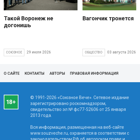
Такой Воронеж не
Вагончик тронется
догонишь
29 июля 2026
03 августа 2026
СОЮЗНОЕ
ОБЩЕСТВО
О САЙТЕ
КОНТАКТЫ
АВТОРЫ
ПРАВОВАЯ ИНФОРМАЦИЯ
© 1991-2026 «Союзное Вече». Сетевое издание
зарегистрировано роскомнадзором,
свидетельство эл № фc77-52606 от 25 января
2013 года.
Вся информация, размещенная на веб-сайте
www.souzveche.ru, охраняется в соответствии с
законодательством РФ об авторском праве и