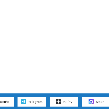
outube
telegram
ru–by
макс