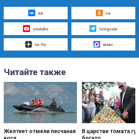
вк
ок
youtube
telegram
ru–by
макс
Читайте также
Желтеет отмели песчаная
В царстве томата гу
коса
богато