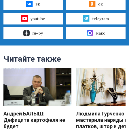
вк
ок
youtube
telegram
ru–by
макс
Читайте также
Андрей БАЛЫШ:
Людмила Гурченко
Дефицита картофеля не
мастерила наряды и
будет
платков, штор и дет