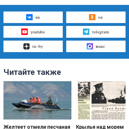
вк
ок
youtube
telegram
ru–by
макс
Читайте также
Желтеет отмели песчаная
Крылья над морем