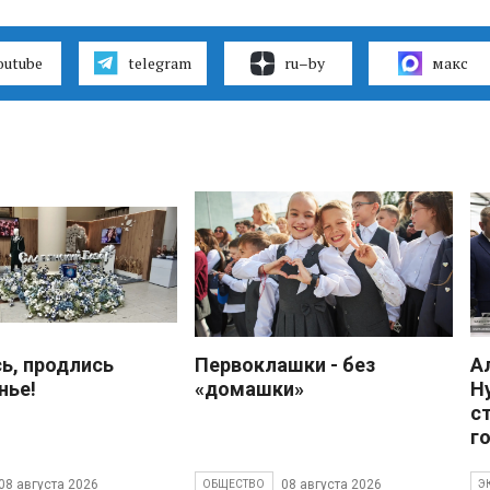
outube
telegram
ru–by
макс
ь, продлись
Первоклашки - без
А
нье!
«домашки»
Н
с
г
08 августа 2026
08 августа 2026
ОБЩЕСТВО
Э