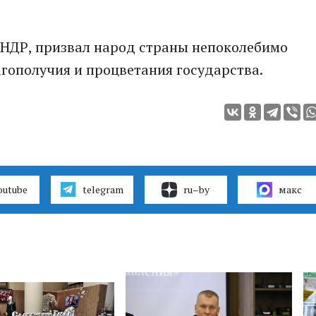
КНДР, призвал народ страны непоколебимо
гополучия и процветания государства.
outube
telegram
ru–by
макс