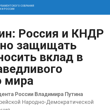
АРЛАМЕНТСКОГО СОБРАНИЯ
И И РОССИИ
ин: Россия и КНДР
вно защищать
носить вклад в
аведливого
о мира
дента России Владимира Путина
орейской Народно-Демократической
ения