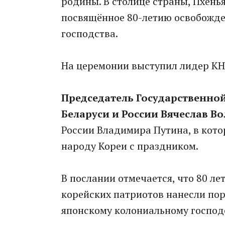
родины. В столице страны, Пхень
посвящённое 80-летию освобожде
господства.
На церемонии выступил лидер КН
Председатель Государственно
Беларуси и России Вячеслав В
России Владимира Путина, в кото
народу Кореи с праздником.
В послании отмечается, что 80 л
корейских патриотов нанесли по
японскому колониальному господс