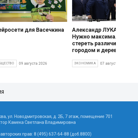
ейросети для Васечкина
Александр ЛУКАШЕНКО
Нужно максимально
стереть различия межд
городом и деревней
09 августа 2026
07 августа 2026
БЩЕСТВО
ЭКОНОМИКА
ИЯ
ква, ул. Новодмитровская, д. 2Б, 7 этаж, помещение 701
ктор Камека Светлана Владимировна
вторских прав: 8 (495) 637-64-88 (доб.8800)