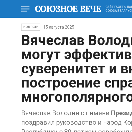
САЙТ ГАЗЕТЫ П
СОЮЗА БЕЛАРУС
15 августа 2025
НОВОСТИ
Вячеслав Волод
могут эффекти
суверенитет и в
построение спр
многополярног
Вячеслав Володин от имени
Прези
поздравил руководство и народ К
Республики с 80-летием освобожд