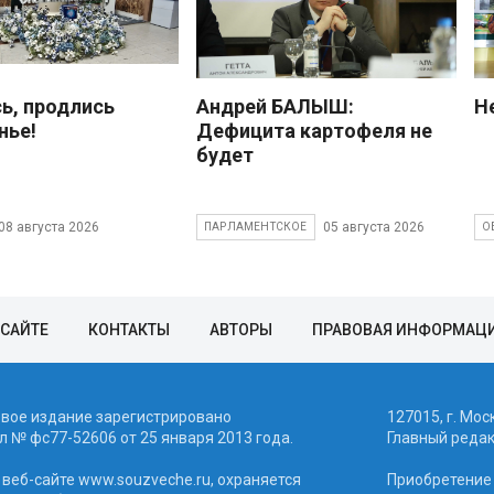
ь, продлись
Андрей БАЛЫШ:
Н
нье!
Дефицита картофеля не
будет
08 августа 2026
05 августа 2026
ПАРЛАМЕНТСКОЕ
О
 САЙТЕ
КОНТАКТЫ
АВТОРЫ
ПРАВОВАЯ ИНФОРМАЦ
евое издание зарегистрировано
127015, г. Мос
 № фc77-52606 от 25 января 2013 года.
Главный реда
веб-сайте www.souzveche.ru, охраняется
Приобретение а