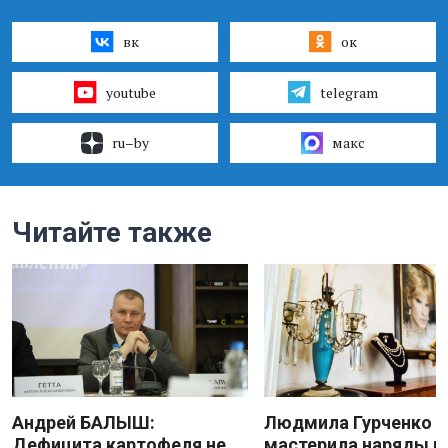
вк
ок
youtube
telegram
ru–by
макс
Читайте также
Андрей БАЛЫШ:
Людмила Гурченко
Дефицита картофеля не
мастерила наряды и