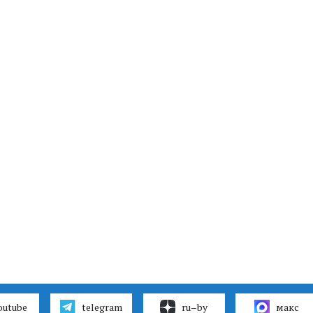
outube
telegram
ru–by
макс