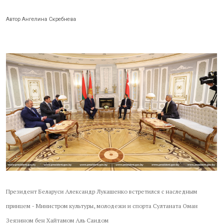
Автор Ангелина Скребнева
Президент Беларуси Александр Лукашенко встретился с наследным
принцем - Министром культуры, молодежи и спорта Султаната Оман
Зеязином бен Хайтамом Аль Саидом