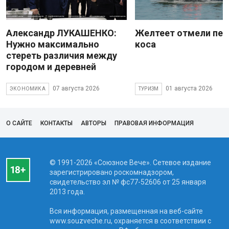
Александр ЛУКАШЕНКО:
Желтеет отмели пес
Нужно максимально
коса
стереть различия между
городом и деревней
07 августа 2026
01 августа 2026
ЭКОНОМИКА
ТУРИЗМ
О САЙТЕ
КОНТАКТЫ
АВТОРЫ
ПРАВОВАЯ ИНФОРМАЦИЯ
© 1991-2026 «Союзное Вече». Сетевое издание
зарегистрировано роскомнадзором,
свидетельство эл № фc77-52606 от 25 января
2013 года.
Вся информация, размещенная на веб-сайте
www.souzveche.ru, охраняется в соответствии с