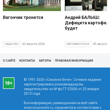
Вагончик тронется
Андрей БАЛЫШ:
Дефицита картофеля
будет
03 августа 2026
05 августа 
ОБЩЕСТВО
ПАРЛАМЕНТСКОЕ
О САЙТЕ
КОНТАКТЫ
АВТОРЫ
ПРАВОВАЯ ИНФОРМАЦИЯ
© 1991-2026 «Союзное Вече». Сетевое издание
зарегистрировано роскомнадзором,
свидетельство эл № фc77-52606 от 25 января
2013 года.
Вся информация, размещенная на веб-сайте
www.souzveche.ru, охраняется в соответствии с