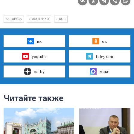
БЕЛАРУСЬ
ЛУКАШЕНКО
ЛАОС
вк
ок
youtube
telegram
ru–by
макс
Читайте также