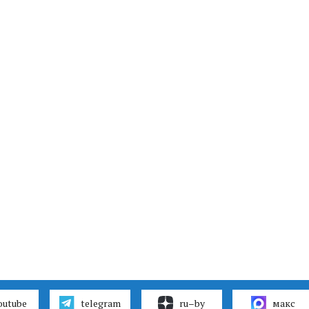
outube
telegram
ru–by
макс