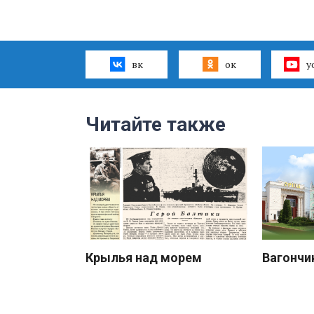
вк
ок
y
Читайте также
Крылья над морем
Вагончи