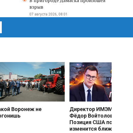
В пригороде Дамаска произошел
взрыв
07 августа 2026, 08:01
акой Воронеж не
Директор ИМЭМО РАН
огонишь
Фёдор Войтоловский:
Позиция США по Украин
изменится ближе к зиме