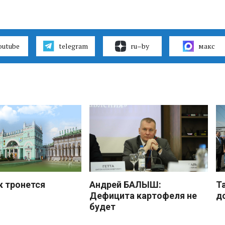
outube
telegram
ru–by
макс
к тронется
Андрей БАЛЫШ:
Т
Дефицита картофеля не
д
будет