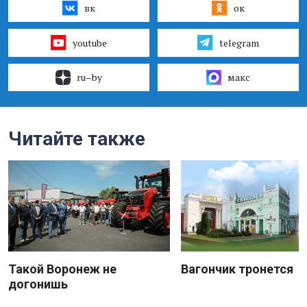
вк
ок
youtube
telegram
ru–by
макс
Читайте также
Такой Воронеж не
Вагончик тронется
догонишь