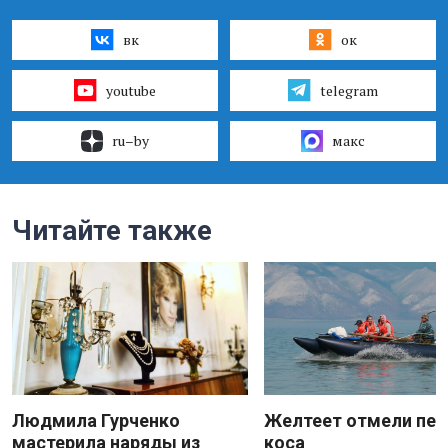
вк
ок
youtube
telegram
ru–by
макс
Читайте также
Людмила Гурченко
Желтеет отмели пес
мастерила наряды из
коса