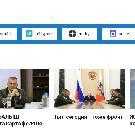
outube
telegram
ru–by
макс
 БАЛЫШ:
Тыл сегодня - тоже фронт
Ж
а картофеля не
к