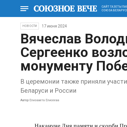
САЙТ ГАЗЕТЫ П
СОЮЗА БЕЛАРУС
17 июня 2024
НОВОСТИ
Вячеслав Волод
Сергеенко возл
монументу Поб
В церемонии также приняли участ
Беларуси и России
Автор
Елизавета Елисеева
Накануне Дня памяти и скорби П