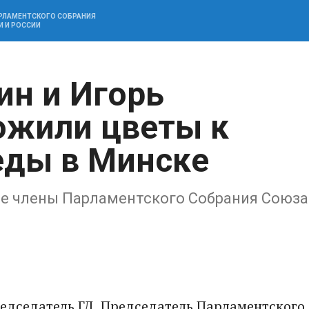
АРЛАМЕНТСКОГО СОБРАНИЯ
И И РОССИИ
ин и Игорь
ожили цветы к
еды в Минске
ие члены Парламентского Собрания Союза
редседатель ГД, Председатель Парламентского