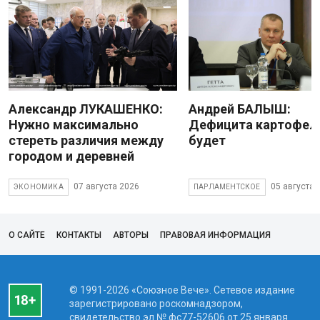
Александр ЛУКАШЕНКО:
Андрей БАЛЫШ:
Нужно максимально
Дефицита картофеля
стереть различия между
будет
городом и деревней
07 августа 2026
05 августа 
ЭКОНОМИКА
ПАРЛАМЕНТСКОЕ
О САЙТЕ
КОНТАКТЫ
АВТОРЫ
ПРАВОВАЯ ИНФОРМАЦИЯ
© 1991-2026 «Союзное Вече». Сетевое издание
зарегистрировано роскомнадзором,
свидетельство эл № фc77-52606 от 25 января