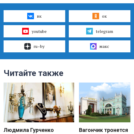
вк
ок
youtube
telegram
ru–by
макс
Читайте также
Людмила Гурченко
Вагончик тронется