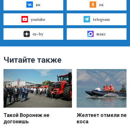
вк
ок
youtube
telegram
ru–by
макс
Читайте также
Такой Воронеж не
Желтеет отмели пес
догонишь
коса