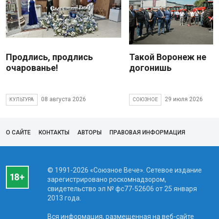
Продлись, продлись
Такой Воронеж не
очарованье!
догонишь
08 августа 2026
29 июля 2026
КУЛЬТУРА
СОЮЗНОЕ
О САЙТЕ
КОНТАКТЫ
АВТОРЫ
ПРАВОВАЯ ИНФОРМАЦИЯ
© 1991-2026 «Союзное Вече». Сетевое издание
зарегистрировано роскомнадзором,
свидетельство эл № фc77-52606 от 25 января
2013 года.
Вся информация, размещенная на веб-сайте