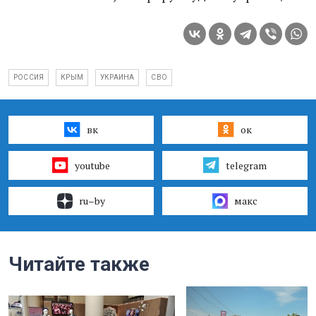
РОССИЯ
КРЫМ
УКРАИНА
СВО
вк
ок
youtube
telegram
ru–by
макс
Читайте также