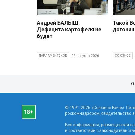
Андрей БАЛЫШ:
Такой В
Дефицита картофеля не
догони
будет
05 августа 2026
ПАРЛАМЕНТСКОЕ
СОЮЗНОЕ
О
© 1991-2026 «Союзное Вече». Сет
роскомнадзором, свидетельство эл
Вся информация, размещенная на 
в соответствии с законодательств