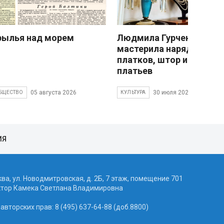
рылья над морем
Людмила Гурченко
мастерила наряды из
платков, штор и детски
платьев
05 августа 2026
30 июля 2026
БЩЕСТВО
КУЛЬТУРА
ИЯ
ква, ул. Новодмитровская, д. 2Б, 7 этаж, помещение 701
ктор Камека Светлана Владимировна
вторских прав: 8 (495) 637-64-88 (доб.8800)