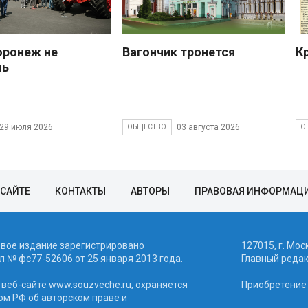
оронеж не
Вагончик тронется
К
шь
29 июля 2026
03 августа 2026
ОБЩЕСТВО
О
 САЙТЕ
КОНТАКТЫ
АВТОРЫ
ПРАВОВАЯ ИНФОРМАЦ
евое издание зарегистрировано
127015, г. Мос
 № фc77-52606 от 25 января 2013 года.
Главный реда
веб-сайте www.souzveche.ru, охраняется
Приобретение а
ом РФ об авторском праве и