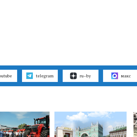
outube
telegram
ru–by
макс