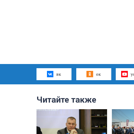
вк
ок
y
Читайте также