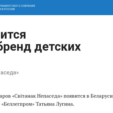
АРЛАМЕНТСКОГО СОБРАНИЯ
И И РОССИИ
вится
ренд детских
паседа»
ров «Світанак Непаседа» появится в Беларуси
«Беллегпром» Татьяна Лугина.