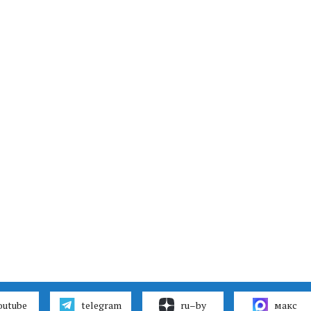
outube
telegram
ru–by
макс