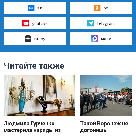
вк
ок
youtube
telegram
ru–by
макс
Читайте также
Людмила Гурченко
Такой Воронеж не
мастерила наряды из
догонишь