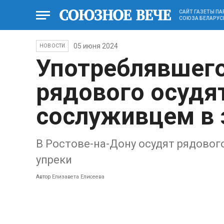
САЙТ ГАЗЕТЫ П
СОЮЗА БЕЛАРУС
05 июня 2024
НОВОСТИ
Употреблявшего
рядового осудят
сослуживцем в 
В Ростове-на-Дону осудят рядового
упреки
Автор
Елизавета Елисеева