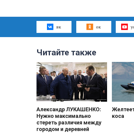
вк
ок
y
Читайте также
Александр ЛУКАШЕНКО:
Желтеет
Нужно максимально
коса
стереть различия между
городом и деревней