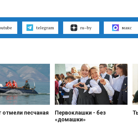
outube
telegram
ru–by
макс
 отмели песчаная
Первоклашки - без
Т
«домашки»