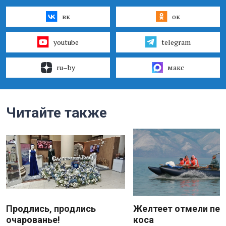
вк
ок
youtube
telegram
ru–by
макс
Читайте также
Продлись, продлись
Желтеет отмели пес
очарованье!
коса