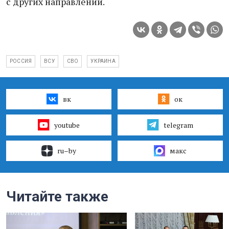
с других направлений.
РОССИЯ
ВСУ
СВО
УКРАИНА
вк
ок
youtube
telegram
ru–by
макс
Читайте также