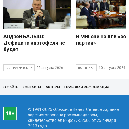
Андрей БАЛЫШ:
В Минске нашли «зо
Дефицита картофеля не
партии»
будет
05 августа 2026
10 августа 2026
ПАРЛАМЕНТСКОЕ
ПОЛИТИКА
О САЙТЕ
КОНТАКТЫ
АВТОРЫ
ПРАВОВАЯ ИНФОРМАЦИЯ
© 1991-2026 «Союзное Вече». Сетевое издание
зарегистрировано роскомнадзором,
свидетельство эл № фc77-52606 от 25 января
2013 года.