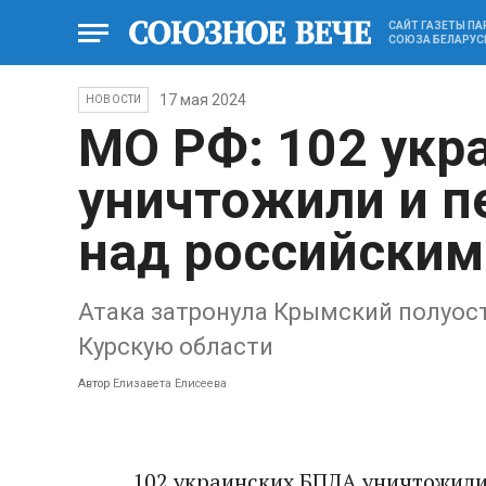
САЙТ ГАЗЕТЫ П
СОЮЗА БЕЛАРУС
17 мая 2024
НОВОСТИ
МО РФ: 102 укр
уничтожили и п
над российским
Атака затронула Крымский полуост
Курскую области
Автор
Елизавета Елисеева
102 украинских БПЛА уничтожили