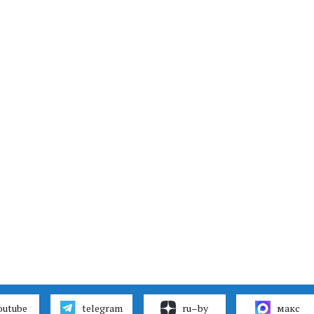
outube
telegram
ru–by
макс