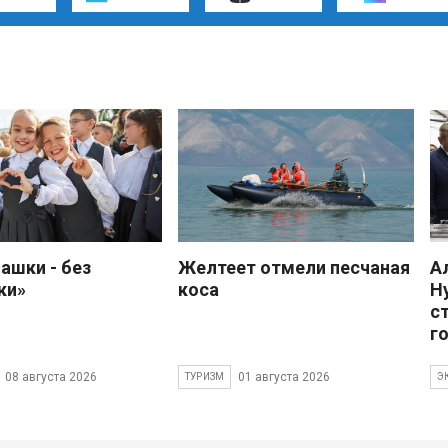
ашки - без
Желтеет отмели песчаная
А
ки»
коса
Н
с
г
08 августа 2026
01 августа 2026
ТУРИЗМ
Э