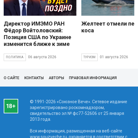
Директор ИМЭМО РАН
Желтеет отмели пес
Фёдор Войтоловский:
коса
Позиция США по Украине
изменится ближе к зиме
06 августа 2026
01 августа 2026
ПОЛИТИКА
ТУРИЗМ
О САЙТЕ
КОНТАКТЫ
АВТОРЫ
ПРАВОВАЯ ИНФОРМАЦИЯ
© 1991-2026 «Союзное Вече». Сетевое издание
зарегистрировано роскомнадзором,
свидетельство эл № фc77-52606 от 25 января
2013 года.
Вся информация, размещенная на веб-сайте
www.souzveche.ru, охраняется в соответствии с