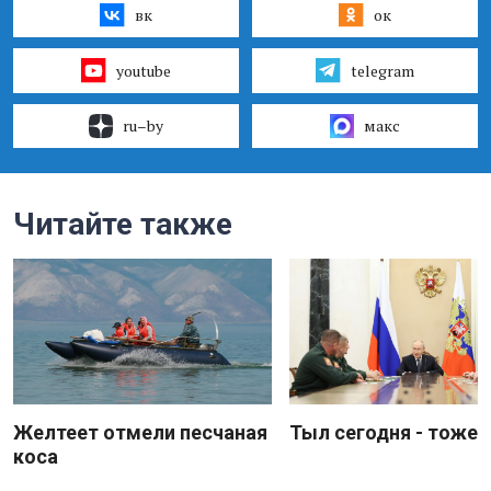
вк
ок
youtube
telegram
ru–by
макс
Читайте также
Желтеет отмели песчаная
Тыл сегодня - тоже 
коса