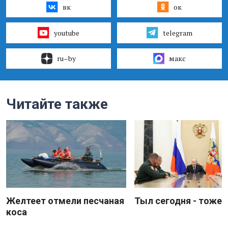
вк
ок
youtube
telegram
ru–by
макс
Читайте также
Желтеет отмели песчаная
Тыл сегодня - тоже 
коса