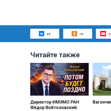
вк
ок
y
Читайте также
Директор ИМЭМО РАН
Вагончи
Фёдор Войтоловский: