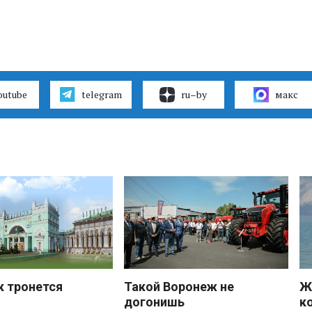
outube
telegram
ru–by
макс
к тронется
Такой Воронеж не
Ж
догонишь
к