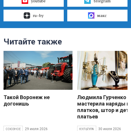
youtube
telegram
ru–by
макс
Читайте также
Такой Воронеж не
Людмила Гурченко
догонишь
мастерила наряды и
платков, штор и дет
платьев
29 июля 2026
30 июля 2026
СОЮЗНОЕ
КУЛЬТУРА