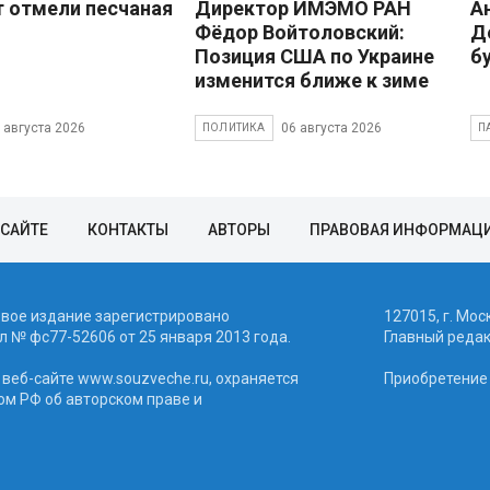
 отмели песчаная
Директор ИМЭМО РАН
А
Фёдор Войтоловский:
Д
Позиция США по Украине
б
изменится ближе к зиме
 августа 2026
06 августа 2026
ПОЛИТИКА
П
 САЙТЕ
КОНТАКТЫ
АВТОРЫ
ПРАВОВАЯ ИНФОРМАЦ
евое издание зарегистрировано
127015, г. Мос
 № фc77-52606 от 25 января 2013 года.
Главный реда
веб-сайте www.souzveche.ru, охраняется
Приобретение а
ом РФ об авторском праве и