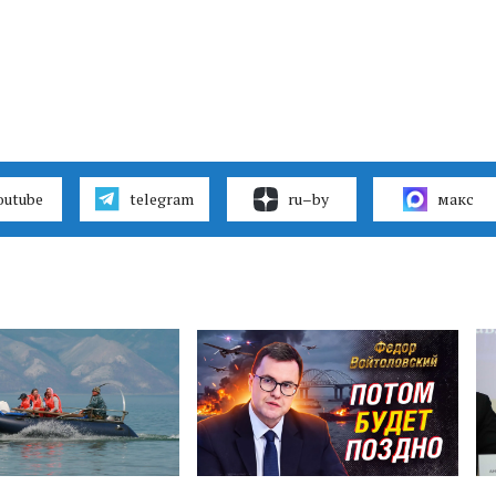
outube
telegram
ru–by
макс