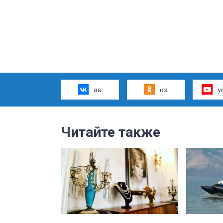
вк
ок
y
Читайте также