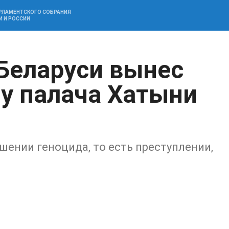
АРЛАМЕНТСКОГО СОБРАНИЯ
И И РОССИИ
Беларуси вынес
лу палача Хатыни
ении геноцида, то есть преступлении,