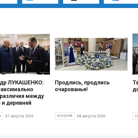
ндр ЛУКАШЕНКО:
Продлись, продлись
Т
максимально
очарованье!
д
 различия между
 и деревней
07 августа 2026
08 августа 2026
А
КУЛЬТУРА
С