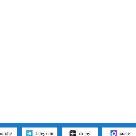
outube
telegram
ru–by
макс