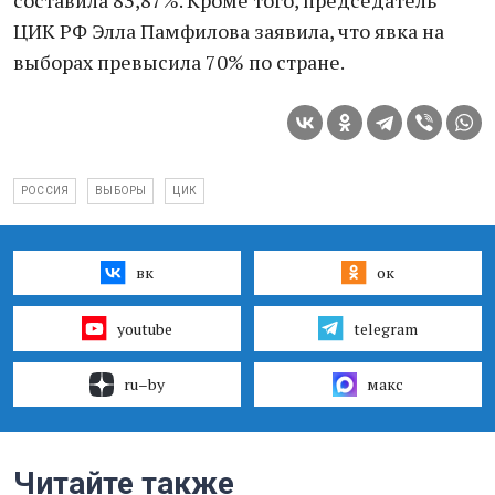
составила 83,87%. Кроме того, председатель
ЦИК РФ Элла Памфилова заявила, что явка на
выборах превысила 70% по стране.
РОССИЯ
ВЫБОРЫ
ЦИК
вк
ок
youtube
telegram
ru–by
макс
Читайте также