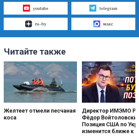
youtube
telegram
ru–by
макс
Читайте также
Желтеет отмели песчаная
Директор ИМЭМО Р
коса
Фёдор Войтоловский
Позиция США по Укр
изменится ближе к 