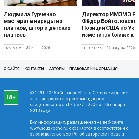
Людмила Гурченко
Директор ИМЭМО Р
мастерила наряды из
Фёдор Войтоловский
платков, штор и детских
Позиция США по Укр
платьев
изменится ближе к 
30 июля 2026
06 августа 2026
КУЛЬТУРА
ПОЛИТИКА
О САЙТЕ
КОНТАКТЫ
АВТОРЫ
ПРАВОВАЯ ИНФОРМАЦИЯ
© 1991-2026 «Союзное Вече». Сетевое издание
зарегистрировано роскомнадзором,
свидетельство эл № фc77-52606 от 25 января
2013 года.
Вся информация, размещенная на веб-сайте
www.souzveche.ru, охраняется в соответствии с
законодательством РФ об авторском праве и