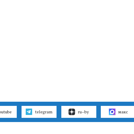
outube
telegram
ru–by
макс