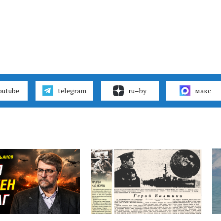
outube
telegram
ru–by
макс