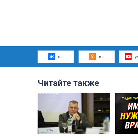
вк
ок
y
Читайте также