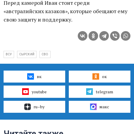
Перед камерой Иван стоит среди
«австралийских казаков», которые обещают ему
свою защиту и поддержку.
ВСУ
СЫРСКИЙ
СВО
вк
ок
youtube
telegram
ru–by
макс
Читайте также