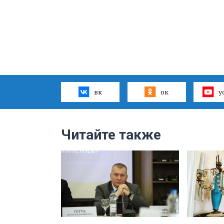
вк
ок
y
Читайте также