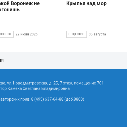
акой Воронеж не
Крылья над морем
огонишь
29 июля 2026
05 августа 2026
ОЮЗНОЕ
ОБЩЕСТВО
ИЯ
ква, ул. Новодмитровская, д. 2Б, 7 этаж, помещение 701
ктор Камека Светлана Владимировна
вторских прав: 8 (495) 637-64-88 (доб.8800)