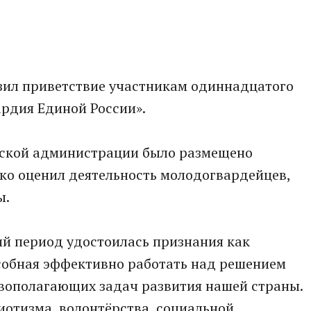
ил приветствие участникам одиннадцатого
рдия Единой России».
тской администрации было размещено
ко оценил деятельность молодогвардейцев,
ы.
й период удостоилась признания как
особная эффективно работать над решением
вополагающих задач развития нашей страны.
иотизма, волонтёрства, социальной