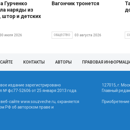
 Гурченко
Вагончик тронется
Т
ла наряды из
д
, штор и детских
30 июля 2026
03 августа 2026
ОБЩЕСТВО
С
 САЙТЕ
КОНТАКТЫ
АВТОРЫ
ПРАВОВАЯ ИНФОРМАЦ
евое издание зарегистрировано
127015, г. Мос
 № фc77-52606 от 25 января 2013 года.
Главный реда
веб-сайте www.souzveche.ru, охраняется
Приобретение а
ом РФ об авторском праве и