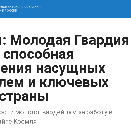
АРЛАМЕНТСКОГО СОБРАНИЯ
И И РОССИИ
: Молодая Гвардия
, способная
шения насущных
лем и ключевых
 страны
ости молодогвардейцам за работу в
айте Кремля