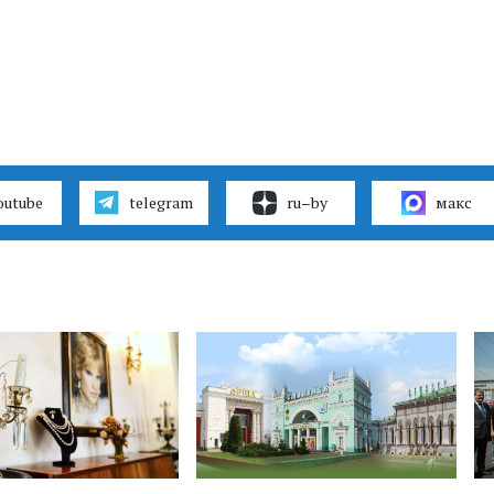
outube
telegram
ru–by
макс