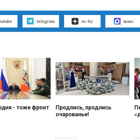
outube
telegram
ru–by
макс
одня - тоже фронт
Продлись, продлись
П
очарованье!
«