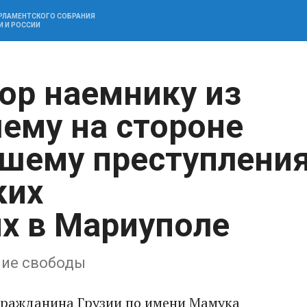
АРЛАМЕНТСКОГО СОБРАНИЯ
И И РОССИИ
ор наемнику из
шему на стороне
шему преступлени
ких
х в Мариуполе
ние свободы
гражданина Грузии по имени Мамука