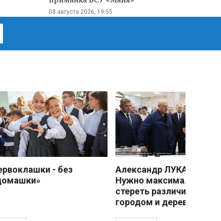
08 августа 2026, 19:55
ервоклашки - без
Александр ЛУКАШЕНКО
домашки»
Нужно максимально
стереть различия межд
городом и деревней