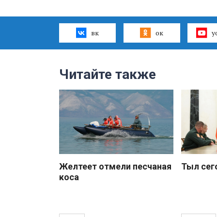
вк
ок
y
Читайте также
Желтеет отмели песчаная
Тыл сег
коса