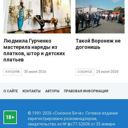
Людмила Гурченко
Такой Воронеж не
мастерила наряды из
догонишь
платков, штор и детских
платьев
30 июля 2026
29 июля 2026
КУЛЬТУРА
СОЮЗНОЕ
О САЙТЕ
КОНТАКТЫ
АВТОРЫ
ПРАВОВАЯ ИНФОРМАЦИЯ
© 1991-2026 «Союзное Вече». Сетевое издание
зарегистрировано роскомнадзором,
свидетельство эл № фc77-52606 от 25 января