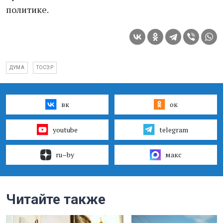
политике.
ДУМА
ТОСЭР
вк
ок
youtube
telegram
ru–by
макс
Читайте также