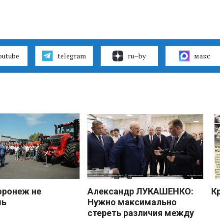
outube
telegram
ru–by
макс
оронеж не
Александр ЛУКАШЕНКО:
К
шь
Нужно максимально
стереть различия между