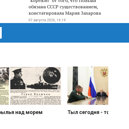
"корежит" от того, что Польша
обязана СССР существованием,
констатировала Мария Захарова
07 августа 2026, 16:19
рылья над морем
Тыл сегодня - тоже фро