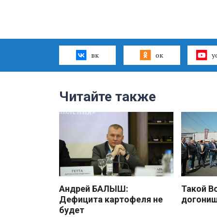
вк
ок
y
Читайте также
Андрей БАЛЫШ:
Такой В
Дефицита картофеля не
догони
будет